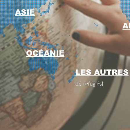
ASIE
A
OCÉANIE
LES AUTRES
de réfugiés]