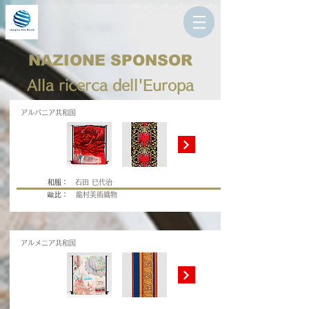
NAZIONE SPONSOR
Alla ricerca dell'Europa
アルバニア共和国
和服：
石田 巳代治
歐比：
龍村美術織物
アルメニア共和国