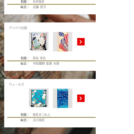
和服：
木村染匠
歐比：
近藤 啓子
アンドラ公国
和服：
茶谷 孝志
歐比：
中居織物 監修 帛撰
ウェールズ
和服：
染匠まつもと
歐比：
吉川染匠