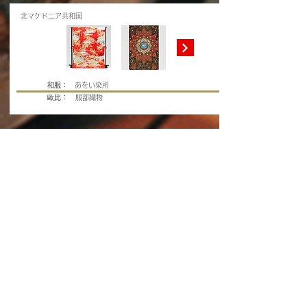
北マケドニア共和国
和服：
あをい染所
歐比：
服部織物
キプロス共和国
和服：
塚田 忠夫
歐比：
筑前織物
モルドバ共和国