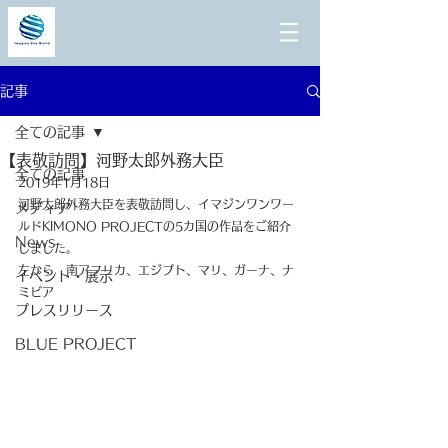
記事
全ての記事
【表敬訪問】河野太郎外務大臣
全ての記事
2019年1月18日
河野太郎外務大臣を表敬訪問し、イマジンワンワー
メディア
ルドKIMONO PROJECTの5カ国の作品をご紹介
News
しました。
左から　南アフリカ、エジプト、マリ、ガーナ、ナ
イベント・展示
ミビア
プレスリリース
BLUE PROJECT