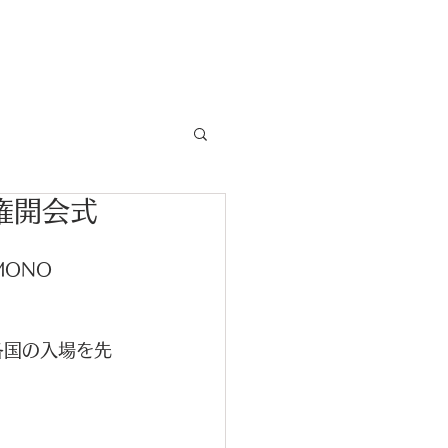
News
権開会式
ONO 
各国の入場を先