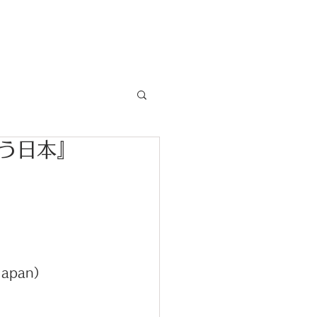
News
よう日本』
apan）  