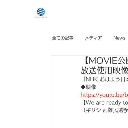
HOME
全ての記事
メディア
News
【MOVIE公
放送使用映
『
NHK おはよう日
◆映像
https://youtu.b
【We are ready t
（ギリシャ,難民選手団,日