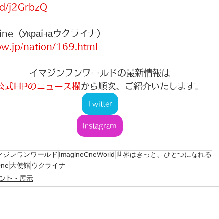
/d/j2GrbzQ
aine（Украї́наウクライナ）
ow.jp/nation/169.html
イマジンワンワールドの最新情報は
公式HPのニュース欄
から順次、ご紹介いたします。
Twitter
Instagram
マジンワンワールド
ImagineOneWorld
世界はきっと、ひとつになれる
One
大使館
ウクライナ
ント・展示