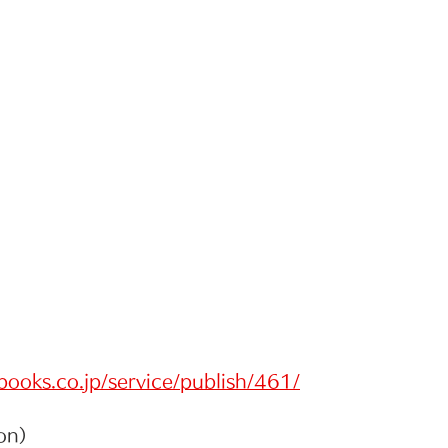
books.co.jp/service/publish/461/
on）