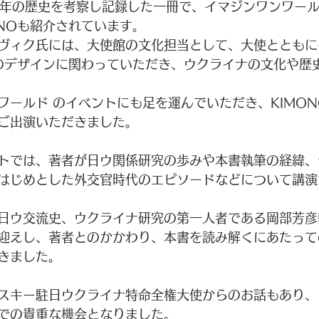
0年の歴史を考察し記録した一冊で、イマジンワンワー
ONOも紹介されています。
ヴィク氏には、大使館の文化担当として、大使とともに
Oのデザインに関わっていただき、ウクライナの文化や歴
ワールド のイベントにも足を運んでいただき、KIMO
ご出演いただきました。
トでは、著者が日ウ関係研究の歩みや本書執筆の経緯、
はじめとした外交官時代のエピソードなどについて講演
日ウ交流史、ウクライナ研究の第一人者である岡部芳彦
迎えし、著者とのかかわり、本書を読み解くにあたって
きました。
スキー駐日ウクライナ特命全権大使からのお話もあり、
での貴重な機会となりました。