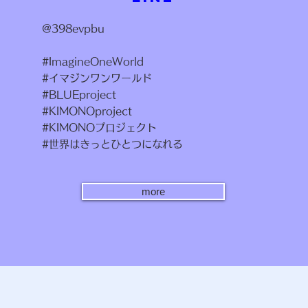
@​398evpbu
​#ImagineOneWorld
#イマジンワンワールド​
#BLUEproject
#KIMONOproject
#KIMONOプロジェクト
#世界はきっとひとつになれる
more