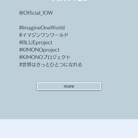
@Official_IOW
​#ImagineOneWorld
#イマジンワンワールド​
#BLUEproject
#KIMONOproject
#KIMONOプロジェクト
#世界はきっとひとつになれる
more