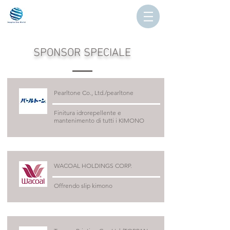
​SPONSOR SPECIALE
Pearltone Co., Ltd./pearltone
Finitura idrorepellente e
mantenimento di tutti i KIMONO
WACOAL HOLDINGS CORP.
Offrendo slip kimono