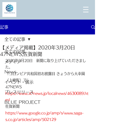
記事
全ての記事
【メディア掲載】2020年3月20日
全ての記事
47NEWS,佐賀新聞
2020年3月20日　新聞に取り上げていただきまし
メディア
た。
News
「コロンビア共和国初お披露目 きょうから大幸園
（上峰町）で」
イベント・展示
47NEWS
プレスリリース
https://www.47news.jp/localnews/4630089.ht
ml
BLUE PROJECT
佐賀新聞
https://www.google.co.jp/amp/s/www.saga-
s.co.jp/articles/amp/502129