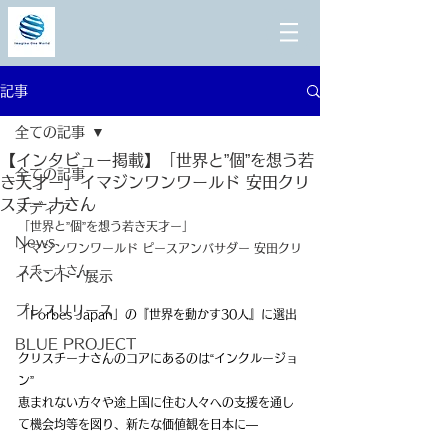
記事
全ての記事
【インタビュー掲載】「世界と”個”を想う若
全ての記事
き天才ー」イマジンワンワールド 安田クリ
スチーナさん
メディア
「世界と”個”を想う若き天才ー」
News
イマジンワンワールド ピースアンバサダー 安田クリ
スチーナさん 
イベント・展示
プレスリリース
「Forbes Japan」の『世界を動かす30人』に選出
BLUE PROJECT
クリスチーナさんのコアにあるのは“インクルージョ
ン”
恵まれない方々や途上国に住む人々への支援を通し
て機会均等を図り、新たな価値観を日本に—