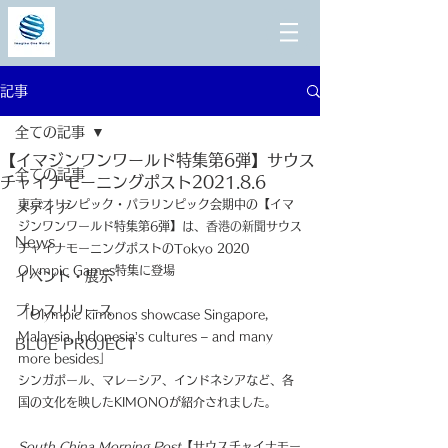
記事
全ての記事
【イマジンワンワールド特集第6弾】サウス
全ての記事
チャイナモーニングポスト2021.8.6
東京オリンピック・パラリンピック会期中の【イマ
メディア
ジンワンワールド特集第6弾】は、
香港の新聞
サウス
News
チャイナモーニングポストのTokyo 2020 
Olympic Games特集に登場
イベント・展示
プレスリリース
「Olympic kimonos showcase Singapore, 
Malaysia, Indonesia’s cultures – and many 
BLUE PROJECT
more besides」
シンガポール、マレーシア、インドネシアなど、各
国の文化を映したKIMONOが紹介されました。
South China Morning Post
【サウスチャイナモー