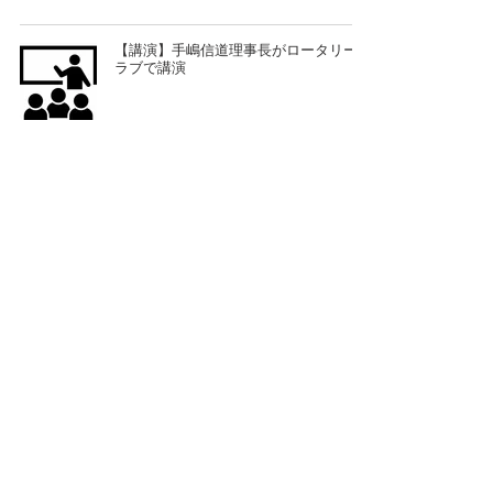
【講演】手嶋信道理事長がロータリーク
ラブで講演
【インタビュー掲載】村上雅則理事「野
球伝来150年に寄せて」
【講義】和奏スミレ理事が日本経済大学
で講義