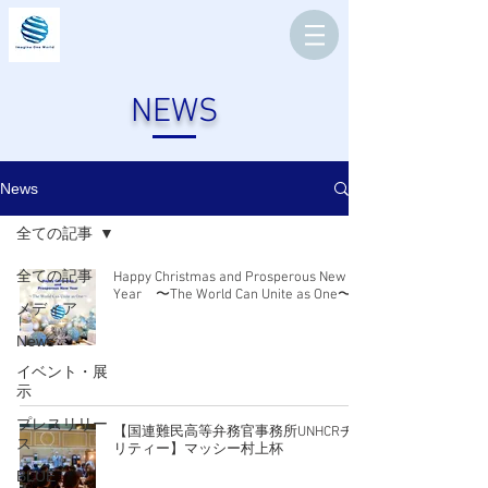
NEWS
News
全ての記事
全ての記事
Happy Christmas and Prosperous New
Year 〜The World Can Unite as One〜
メディア
News
イベント・展
示
プレスリリー
【国連難民高等弁務官事務所UNHCRチャ
ス
リティー】マッシー村上杯
BLUE