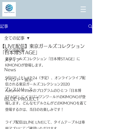
記事
全ての記事
【LIVE配信】東京ガールズコレクション
全ての記事
「日本博STAGE」
東京ガールズコレクション「日本博STAGE」に
メディア
KIMONOが登場します。
News
9月5日（土）17:24（予定）、オンラインライブ配
イベント・展示
信される東京ガールズコレクション2020 
プレスリリース
Autumn/Winterのプログラムのひとつ「日本博
STAGE」にイマジンワンワールドのKIMONOが登
BLUE PROJECT
場します。どんなモデルさんがどのKIMONOを着て
登場するかは、当日のお楽しみです！
ライブ配信はLINE LIVEにて、タイムテーブルは専
用アプリにてご確認いただけます。